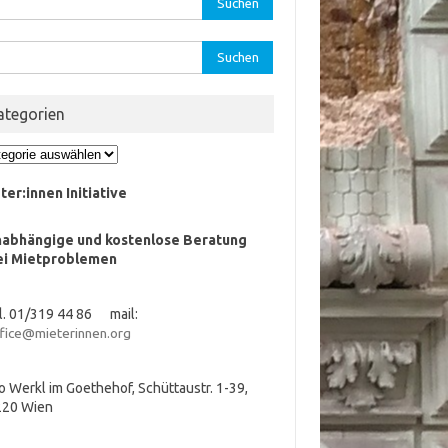
:
hen
:
ategorien
egorien
ter:innen Initiative
nabhängige und kostenlose Beratung
ei Mietproblemen
l. 01/319 44 86 mail:
fice@mieterinnen.org
o Werkl im Goethehof, Schüttaustr. 1-39,
220 Wien