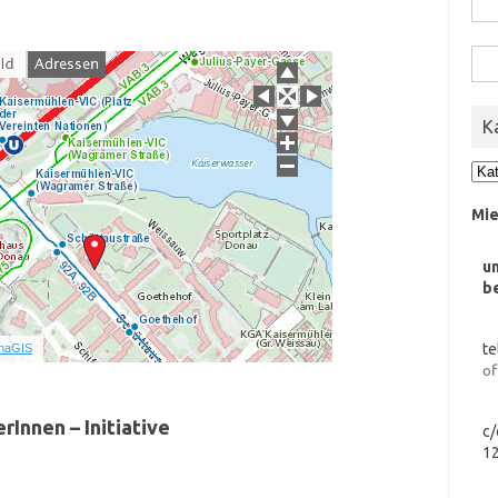
nach
Suc
nach
K
Kat
Mie
u
b
0 / 0
te
nnaGIS
of
rInnen – Initiative
c/
1