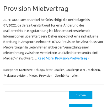
Provision Mietvertrag
ACHTUNG: DIeser Artikel berücksichtigt die Rechtslage bis
07/2022, da derzeit ein Entwurf für eine Änderung des
Maklerrechts in Begutachtung ist, könnten untenstehende
Informationen überaltert sein. Daher unbedingt eine individuelle
Beratung in Anspruch nehmen!!!! 07/22 Provision bei Abschluss von
Mietverträgen In vielen Fällen ist bei der Vermittlung einer
Mietwohnung zwischen VermieterIn und MietinteressentIn einE
Makler/-in involviert.…
Read More: Provision Mietvertrag »
Kategorie:
Mietrecht
Schlagwörter:
Makler
,
Maklergesetz
,
Maklerin
,
Maklerprovision
,
Miete
,
Provision
,
überhöhte
,
Wien
Suchen
nach:
Suchen