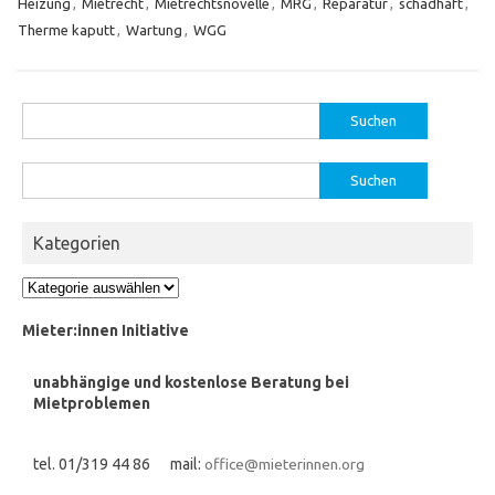
Heizung
,
Mietrecht
,
Mietrechtsnovelle
,
MRG
,
Reparatur
,
schadhaft
,
Therme kaputt
,
Wartung
,
WGG
Suchen
nach:
Suchen
nach:
Kategorien
Kategorien
Mieter:innen Initiative
unabhängige und kostenlose Beratung bei
Mietproblemen
tel. 01/319 44 86 mail:
office@mieterinnen.org