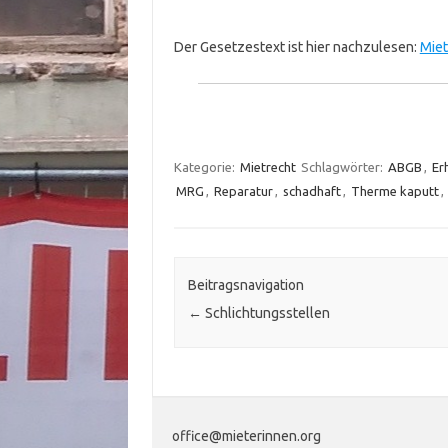
Der Gesetzestext ist hier nachzulesen:
Miet
Kategorie:
Mietrecht
Schlagwörter:
ABGB
,
Er
MRG
,
Reparatur
,
schadhaft
,
Therme kaputt
,
Beitragsnavigation
←
Schlichtungsstellen
office@mieterinnen.org