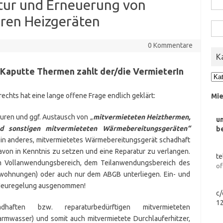
atur und Erneuerung von
nach
ren Heizgeräten
Suc
nach
0 Kommentare
K
 Kaputte Thermen zahlt der/die VermieterIn
Kat
echts hat eine lange offene Frage endlich geklärt:
Mie
uren und ggf. Austausch von „
mitvermieteten Heizthermen,
u
d sonstigen mitvermieteten Wärmebereitungsgeräten“
b
n anderes, mitvermietetes Wärmebereitungsgerät schadhaft
davon in Kenntnis zu setzen und eine Reparatur zu verlangen.
te
 dem Vollanwendungsbereich, dem Teilanwendungsbereich des
of
wohnungen) oder auch nur dem ABGB unterliegen. Ein- und
r Neuregelung ausgenommen!
c/
1
aften bzw. reparaturbedürftigen mitvermieteten
mwasser) und somit auch mitvermietete Durchlauferhitzer,