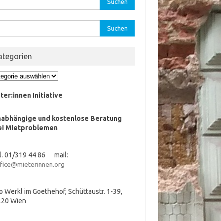
:
hen
:
ategorien
egorien
ter:innen Initiative
nabhängige und kostenlose Beratung
ei Mietproblemen
l. 01/319 44 86 mail:
fice@mieterinnen.org
o Werkl im Goethehof, Schüttaustr. 1-39,
220 Wien